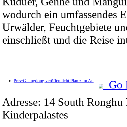
Kuduer, Genhe und Mangui 
wodurch ein umfassendes Erl
Urwälder, Feuchtgebiete un
einschließt und die Reise int
Prev:Guangdong veröffentlicht Plan zum Ausbau der Kapazitäten im Dienstleistungssektor, um die Greater Bay Area zu einem erstklassigen Touristenziel zu entwickeln
Go 
Adresse: 14 South Ronghu 
Kinderpalastes