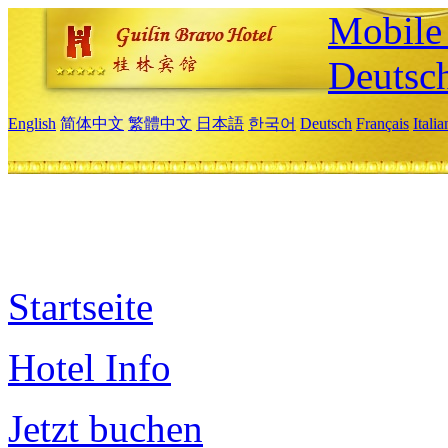
Mobile 
Deutsc
English
简体中文
繁體中文
日本語
한국어
Deutsch
Français
Itali
Startseite
Hotel Info
Jetzt buchen