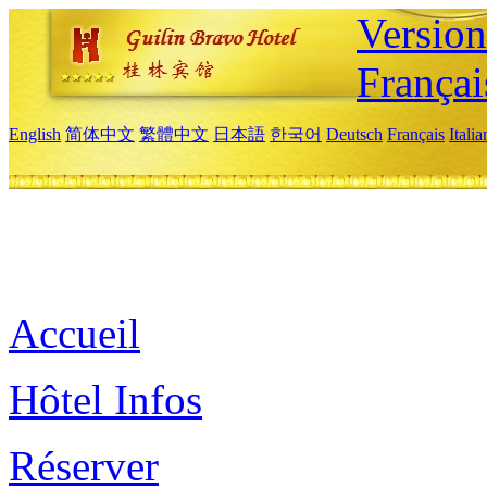
Versio
Françai
English
简体中文
繁體中文
日本語
한국어
Deutsch
Français
Itali
Accueil
Hôtel Infos
Réserver