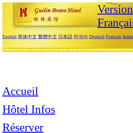
Versio
Françai
English
简体中文
繁體中文
日本語
한국어
Deutsch
Français
Itali
Accueil
Hôtel Infos
Réserver