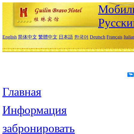
Мобиль
Русски
English
简体中文
繁體中文
日本語
한국어
Deutsch
Français
Itali
Главная
Информация
забронировать