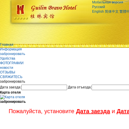
Мобильная версия
Русский
English
简体中文
繁體
Главная
Информация
забронировать
Удобства
ФОТОГРАФИИ
новости
ОТЗЫВЫ
СВЯЖИТЕСЬ
забронировать
Дата заезда:
Дата отъезда:
Карта отеля
забронировать
Пожалуйста, установите
Дата заезда
и
Дат